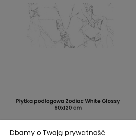
Płytka podłogowa Zodiac White Glossy
60x120 cm
110,00 zł
Dbamy o Twoją prywatność