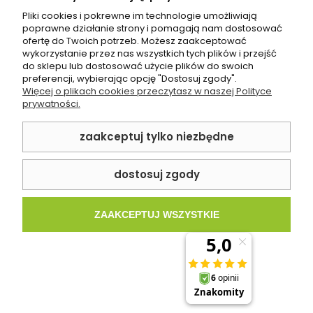
DO KOSZYKA
Pliki cookies i pokrewne im technologie umożliwiają
poprawne działanie strony i pomagają nam dostosować
ofertę do Twoich potrzeb. Możesz zaakceptować
wykorzystanie przez nas wszystkich tych plików i przejść
do sklepu lub dostosować użycie plików do swoich
preferencji, wybierając opcję "Dostosuj zgody".
Więcej o plikach cookies przeczytasz w naszej Polityce
prywatności.
zaakceptuj tylko niezbędne
dostosuj zgody
ZAAKCEPTUJ WSZYSTKIE
Płytka podłogowa Zodiac Black Glossy
60x120 cm