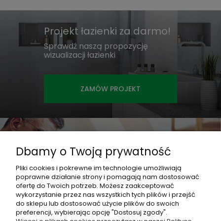
Projekt łazienki za darmo!
Sprawdź naszą propozycję
wizualizacji łazienki
ZAMÓW PROJEKT
Jesteś projektantem?
Dbamy o Twoją prywatność
Współpracuj z nami i otrzymaj
najlepsze rabaty!
Pliki cookies i pokrewne im technologie umożliwiają
poprawne działanie strony i pomagają nam dostosować
ofertę do Twoich potrzeb. Możesz zaakceptować
ZOBACZ OFERTĘ
wykorzystanie przez nas wszystkich tych plików i przejść
do sklepu lub dostosować użycie plików do swoich
preferencji, wybierając opcję "Dostosuj zgody".