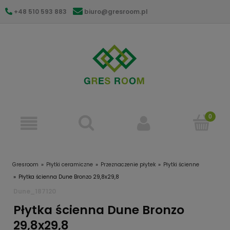
+48 510 593 883
biuro@gresroom.pl
gresroom@gmail.com
Gresroom
Płytki ceramiczne
Przeznaczenie płytek
Płytki ścienne
Płytka ścienna Dune Bronzo 29,8x29,8
Dune_187120
Płytka ścienna Dune Bronzo
29,8x29,8