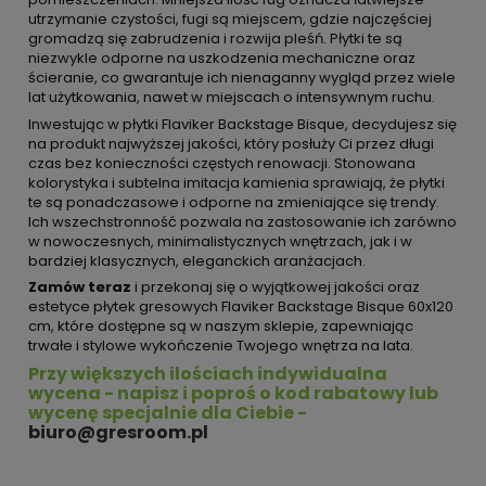
utrzymanie czystości, fugi są miejscem, gdzie najczęściej
gromadzą się zabrudzenia i rozwija pleśń. Płytki te są
niezwykle odporne na uszkodzenia mechaniczne oraz
ścieranie, co gwarantuje ich nienaganny wygląd przez wiele
lat użytkowania, nawet w miejscach o intensywnym ruchu.
Inwestując w płytki Flaviker Backstage Bisque, decydujesz się
na produkt najwyższej jakości, który posłuży Ci przez długi
czas bez konieczności częstych renowacji. Stonowana
kolorystyka i subtelna imitacja kamienia sprawiają, że płytki
te są ponadczasowe i odporne na zmieniające się trendy.
Ich wszechstronność pozwala na zastosowanie ich zarówno
w nowoczesnych, minimalistycznych wnętrzach, jak i w
bardziej klasycznych, eleganckich aranżacjach.
Zamów teraz
i przekonaj się o wyjątkowej jakości oraz
estetyce płytek gresowych Flaviker Backstage Bisque 60x120
cm, które dostępne są w naszym sklepie, zapewniając
trwałe i stylowe wykończenie Twojego wnętrza na lata.
Przy większych ilościach indywidualna
wycena - napisz i poproś o kod rabatowy lub
wycenę specjalnie dla Ciebie -
biuro@gresroom.pl