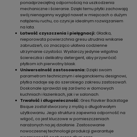
ponadprzeciętną odpornością na uszkodzenia
mechaniczne i ścieranie. Dzięki temu płytki zachowają
swój nienaganny wygląd nawet w miejscach o dużym
natężeniu ruchu, co czyni je idealnym rozwiązaniem
na lata.
Łatwość czyszczenia i pielęgnacji:
Gładka,
nieporowata powierzchnia gresu utrudnia wnikanie
zabrudzeń, co znacząco ułatwia codzienne
utrzymanie czystości. Wystarczy jedynie wilgotna
ściereczka i delikatny detergent, aby przywrócić
płytkom ich pierwotny blask.
Uniwersalność zastosowania:
Dzięki swoim
parametrom technicznym i eleganckiemu designowi,
płytka nadaje się do szerokiego zakresu zastosowań.
Doskonale sprawdzi się zarówno w domowych
kuchniach i łazienkach, jak i w salonach.
Trwałość i długowieczność:
Gres Flaviker Backstage
Bisque został stworzony z myślą o długotrwałym
użytkowaniu. Jego struktura zapewnia odporność na
wilgoć, co jest kluczowe w pomieszczeniach
narażonych na jej działanie. Zastosowanie
nowoczesnej technologii produkcji gwarantuje