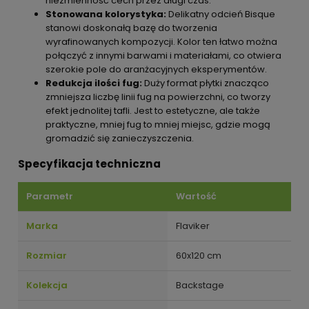
niezmienność cech przez długi czas.
Stonowana kolorystyka:
Delikatny odcień Bisque
stanowi doskonałą bazę do tworzenia
wyrafinowanych kompozycji. Kolor ten łatwo można
połączyć z innymi barwami i materiałami, co otwiera
szerokie pole do aranżacyjnych eksperymentów.
Redukcja ilości fug:
Duży format płytki znacząco
zmniejsza liczbę linii fug na powierzchni, co tworzy
efekt jednolitej tafli. Jest to estetyczne, ale także
praktyczne, mniej fug to mniej miejsc, gdzie mogą
gromadzić się zanieczyszczenia.
Specyfikacja techniczna
Parametr
Wartość
Marka
Flaviker
Rozmiar
60x120 cm
Kolekcja
Backstage