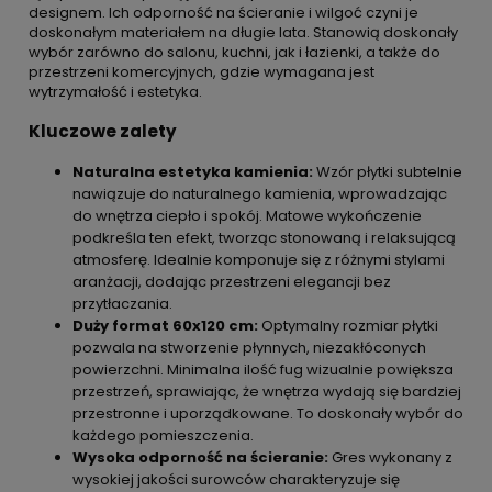
designem. Ich odporność na ścieranie i wilgoć czyni je
doskonałym materiałem na długie lata. Stanowią doskonały
wybór zarówno do salonu, kuchni, jak i łazienki, a także do
przestrzeni komercyjnych, gdzie wymagana jest
wytrzymałość i estetyka.
Kluczowe zalety
Naturalna estetyka kamienia:
Wzór płytki subtelnie
nawiązuje do naturalnego kamienia, wprowadzając
do wnętrza ciepło i spokój. Matowe wykończenie
podkreśla ten efekt, tworząc stonowaną i relaksującą
atmosferę. Idealnie komponuje się z różnymi stylami
aranżacji, dodając przestrzeni elegancji bez
przytłaczania.
Duży format 60x120 cm:
Optymalny rozmiar płytki
pozwala na stworzenie płynnych, niezakłóconych
powierzchni. Minimalna ilość fug wizualnie powiększa
przestrzeń, sprawiając, że wnętrza wydają się bardziej
przestronne i uporządkowane. To doskonały wybór do
każdego pomieszczenia.
Wysoka odporność na ścieranie:
Gres wykonany z
wysokiej jakości surowców charakteryzuje się