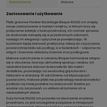
Wykończenie
Matowe
Zastosowanie i użytkowanie
Płytki gresowe Flaviker Backstage Bisque 60x120 cm znajdą
swoje zastosowanie w każdym wnętrzu, w którym liczy się
połączenie estetyki z funkcjonalnością. Ich rozmiar sprawia,
że doskonale odnajdą się w przestronnych salonach,
nadając im elegancji i optycznie je powiększając. W
kuchniach będą stanowić praktyczną i łatwą do czyszczenia
powierzchnię blatu lub podłogi, a w łazienkach - odporne na
wilgoć i ścieranie okładziny ścienne oraz podłogowe.
Matowe wykończenie w odcieniu Bisque harmonijnie wtapia
się w otoczenie, tworząc atmosferę spokoju i relaksu. Ich
neutralna barwa stanowi doskonałe tło dla mebli i
dodatków, pozwalając na swobodną grę kolorami i
fakturami w aranżacji. W odróżnieniu od błyszczących
powierzchni, matowe płytki nie podkreślają niedoskonałości
podłoża i są mniej podatne na widoczność śladów po
wodzie czy zarysowań, co ułatwia utrzymanie ich w
nieskazitelnym stanie.
Duży format 60x120 cm pozwala na stworzenie wrażenia
przestrzeni, co jest szczególnie pożądane w mniejszych
pomieszczeniach. Mniejsza ilość fug oznacza łatwiejsze