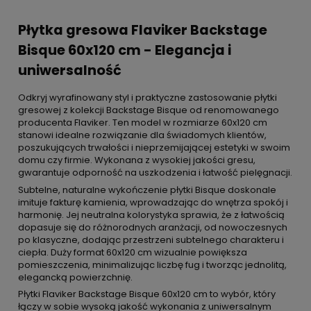
Płytka gresowa Flaviker Backstage
Bisque 60x120 cm - Elegancja i
uniwersalność
Odkryj wyrafinowany styl i praktyczne zastosowanie płytki
gresowej z kolekcji Backstage Bisque od renomowanego
producenta Flaviker. Ten model w rozmiarze 60x120 cm
stanowi idealne rozwiązanie dla świadomych klientów,
poszukujących trwałości i nieprzemijającej estetyki w swoim
domu czy firmie. Wykonana z wysokiej jakości gresu,
gwarantuje odporność na uszkodzenia i łatwość pielęgnacji.
Subtelne, naturalne wykończenie płytki Bisque doskonale
imituje fakturę kamienia, wprowadzając do wnętrza spokój i
harmonię. Jej neutralna kolorystyka sprawia, że z łatwością
dopasuje się do różnorodnych aranżacji, od nowoczesnych
po klasyczne, dodając przestrzeni subtelnego charakteru i
ciepła. Duży format 60x120 cm wizualnie powiększa
pomieszczenia, minimalizując liczbę fug i tworząc jednolitą,
elegancką powierzchnię.
Płytki Flaviker Backstage Bisque 60x120 cm to wybór, który
łączy w sobie wysoką jakość wykonania z uniwersalnym