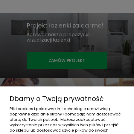
Projekt łazienki za darmo!
Sprawdź naszą propozycję
wizualizacji łazienki
ZAMÓW PROJEKT
Jesteś projektantem?
Dbamy o Twoją prywatność
Współpracuj z nami i otrzymaj
najlepsze rabaty!
Pliki cookies i pokrewne im technologie umożliwiają
poprawne działanie strony i pomagają nam dostosować
ofertę do Twoich potrzeb. Możesz zaakceptować
ZOBACZ OFERTĘ
wykorzystanie przez nas wszystkich tych plików i przejść
do sklepu lub dostosować użycie plików do swoich