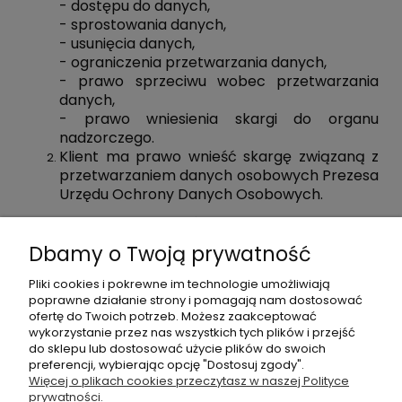
- dostępu do danych,
- sprostowania danych,
- usunięcia danych,
- ograniczenia przetwarzania danych,
- prawo sprzeciwu wobec przetwarzania
danych,
- prawo wniesienia skargi do organu
nadzorczego.
Klient ma prawo wnieść skargę związaną z
przetwarzaniem danych osobowych Prezesa
Urzędu Ochrony Danych Osobowych.
§6. Postanowienia końcowe
Dbamy o Twoją prywatność
Zasady określone w Polityce Prywatności
podlegają prawu polskiemu.
Pliki cookies i pokrewne im technologie umożliwiają
Administrator zastrzega sobie prawo do
poprawne działanie strony i pomagają nam dostosować
zmiany polityki prywatności bez
ofertę do Twoich potrzeb. Możesz zaakceptować
informowania o tym użytkowników Sklepu
wykorzystanie przez nas wszystkich tych plików i przejść
Internetowego.
do sklepu lub dostosować użycie plików do swoich
preferencji, wybierając opcję "Dostosuj zgody".
Więcej o plikach cookies przeczytasz w naszej Polityce
prywatności.