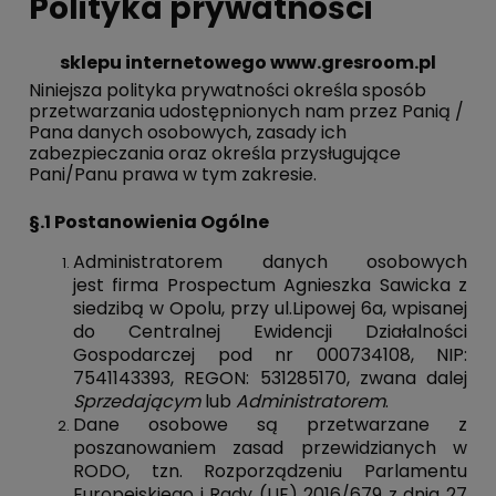
Polityka prywatności
sklepu internetowego www.gresroom.pl
Niniejsza polityka prywatności określa sposób
przetwarzania udostępnionych nam przez Panią /
Pana danych osobowych, zasady ich
zabezpieczania oraz określa przysługujące
Pani/Panu prawa w tym zakresie.
§.1 Postanowienia Ogólne
Administratorem danych osobowych
jest firma Prospectum Agnieszka Sawicka z
siedzibą w Opolu, przy ul.Lipowej 6a, wpisanej
do Centralnej Ewidencji Działalności
Gospodarczej pod nr 000734108, NIP:
7541143393, REGON: 531285170, zwana dalej
Sprzedającym
lub
Administratorem
.
Dane osobowe są przetwarzane z
poszanowaniem zasad przewidzianych w
RODO, tzn. Rozporządzeniu Parlamentu
Europejskiego i Rady (UE) 2016/679 z dnia 27