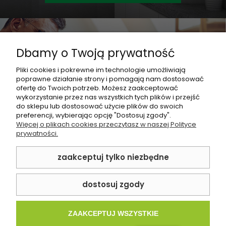
Jesteś projektantem?
Dbamy o Twoją prywatność
Współpracuj z nami i otrzymaj
najlepsze rabaty!
Pliki cookies i pokrewne im technologie umożliwiają
poprawne działanie strony i pomagają nam dostosować
ofertę do Twoich potrzeb. Możesz zaakceptować
ZOBACZ OFERTĘ
wykorzystanie przez nas wszystkich tych plików i przejść
do sklepu lub dostosować użycie plików do swoich
preferencji, wybierając opcję "Dostosuj zgody".
Więcej o plikach cookies przeczytasz w naszej Polityce
prywatności.
Dane kontaktowe
zaakceptuj tylko niezbędne
Zakupy
Pomoc
dostosuj zgody
Informacje
ZAAKCEPTUJ WSZYSTKIE