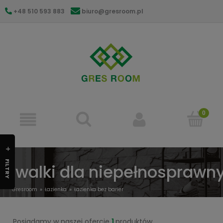
+48 510 593 883
biuro@gresroom.pl
gresroom@gmail.com
FILTRY
ywalki dla niepełnosprawn
Gresroom
Łazienka
Łazienka bez barier
Umywalki dla niepełnosprawnych
Posiadamy w naszej ofercie
1
produktów