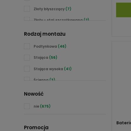
Kohlman
(121)
Złoty błyszczący
(7)
Kuchinox
(4)
Złoty - stal szczotkowana
(2)
Laveo
(44)
Złoty - różowe złoto (rose gold)
(3)
Rodzaj montażu
Lavita
(24)
Grafitowy mat
(4)
Podtynkowa
(46)
Oltens
(24)
Biały mat
(10)
Stojąca
(56)
Paffoni
(278)
Biały błyszczący
(5)
Stojąca wysoka
(41)
Paffoni Rubinetterie
(9)
Mieszany - czarny + złoty
(2)
Ścienna
(3)
Steinberg
(2)
Nowość
nie
(675)
Bater
Promocja