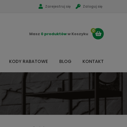
Zarejestruj się
Zaloguj się
0
Masz
0 produktów
w Koszyku
KODY RABATOWE
BLOG
KONTAKT