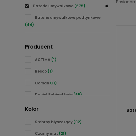
Posiadam
Baterie umywalkowe
(675)
Baterie umywalkowe podtynkowe
(44)
Producent
ACTIMA
(1)
Besco
(1)
Corsan
(11)
Daniel Rubinetterie
(65)
Emmevi
(54)
Kolor
Bat
Excellent
(36)
Srebrny błyszczący
(92)
Graff
(1)
Czarny mat
(21)