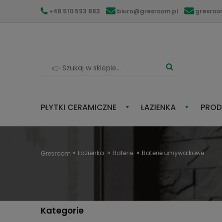
+48 510 593 883
biuro@gresroom.pl
gresro
PŁYTKI CERAMICZNE
ŁAZIENKA
PROD
Łazienka
Baterie
Baterie umywalkowe
Gresroom
Kategorie