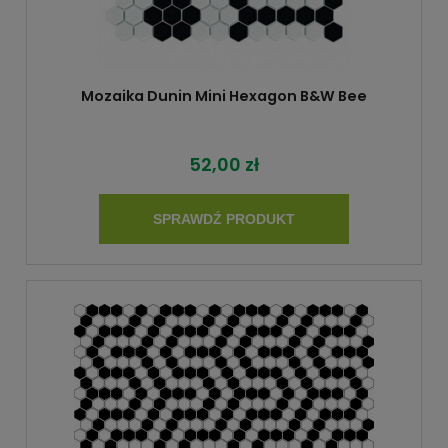
Mozaika Dunin Mini Hexagon B&W Bee
52,00 zł
SPRAWDŹ PRODUKT