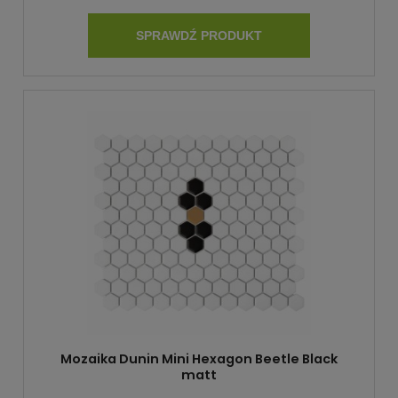
SPRAWDŹ PRODUKT
Mozaika Dunin Mini Hexagon Beetle Black
matt