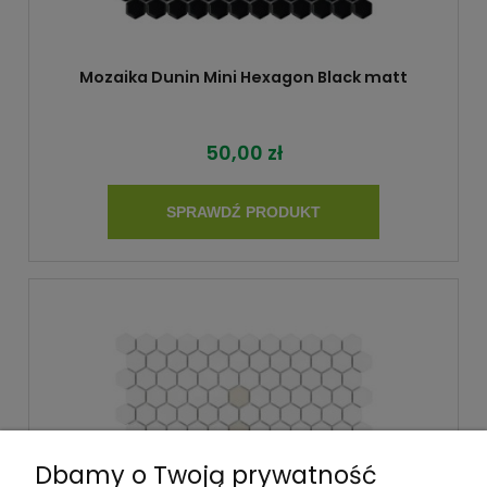
Mozaika Dunin Mini Hexagon Black matt
50,00 zł
SPRAWDŹ PRODUKT
Dbamy o Twoją prywatność