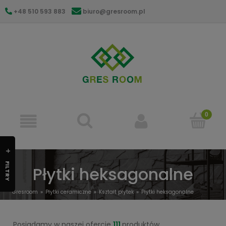
+48 510 593 883
biuro@gresroom.pl
gresroom@gmail.com
FILTRY
Płytki heksagonalne
Gresroom
Płytki ceramiczne
Kształt płytek
Płytki heksagonalne
Posiadamy w naszej ofercie
111
produktów