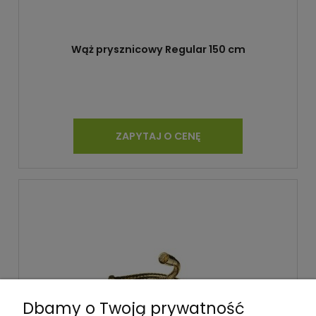
Wąż prysznicowy Regular 150 cm
ZAPYTAJ O CENĘ
Dbamy o Twoją prywatność