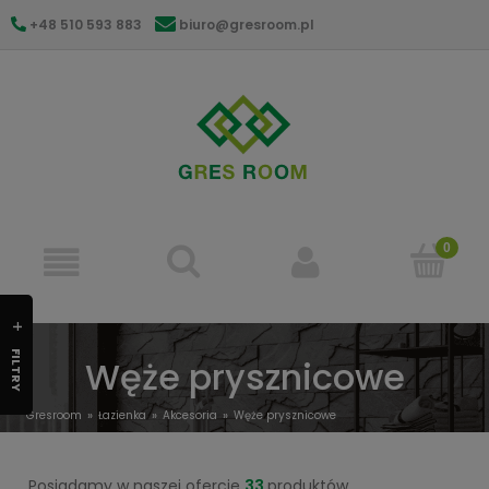
+48 510 593 883
biuro@gresroom.pl
gresroom@gmail.com
FILTRY
Węże prysznicowe
Gresroom
Łazienka
Akcesoria
Węże prysznicowe
Posiadamy w naszej ofercie
33
produktów