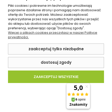
Pliki cookies i pokrewne im technologie umożliwiają
poprawne działanie strony i pomagają nam dostosować
ofertę do Twoich potrzeb. Możesz zaakceptować
wykorzystanie przez nas wszystkich tych plików i przejść
do sklepu lub dostosować użycie plików do swoich
Wąż prysznicowy Regular 150 cm
preferencji, wybierając opcję "Dostosuj zgody".
Więcej o plikach cookies przeczytasz w naszej Polityce
prywatności.
zaakceptuj tylko niezbędne
ZAPYTAJ O CENĘ
dostosuj zgody
ZAAKCEPTUJ WSZYSTKIE