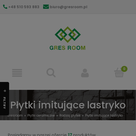
+48 510 593 883
biuro@gresroom.pl
gresroom@gmail.com
FILTRY
Płytki imitujące lastryko
Gresroom
Płytki ceramiczne
Rodzaj płytek
Płytki imitujące lastryko
Posiadamy w naszej ofercie
17
produktów