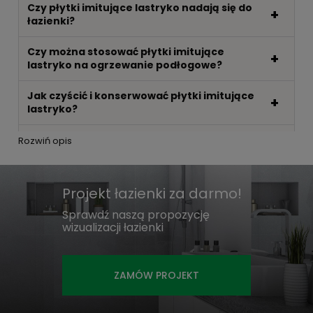
Czy płytki imitujące lastryko nadają się do
łazienki?
Czy można stosować płytki imitujące
lastryko na ogrzewanie podłogowe?
Jak czyścić i konserwować płytki imitujące
lastryko?
Ile kosztują płytki imitujące lastryko?
Rozwiń opis
Jak montować płytki imitujące lastryko —
klej i fugi?
Projekt łazienki za darmo!
Sprawdź naszą propozycję
Jakie są zalety i wady płytek imitujących
wizualizacji łazienki
lastryko?
Jaka jest różnica między prawdziwym
lastryko a płytkami imitującymi lastryko?
ZAMÓW PROJEKT
Gdzie najlepiej stosować płytki imitujące