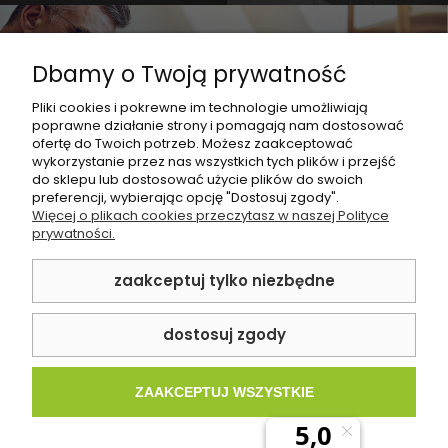
lastryko w domu?
Jesteś projektantem?
Płytki imitujące lastryko
Dbamy o Twoją prywatność
Współpracuj z nami i otrzymaj
W sklepie internetowym Gresroom, oferujemy unikatowe
najlepsze rabaty!
Pliki cookies i pokrewne im technologie umożliwiają
rozwiązania dla Twojego domu, które integrują tradycję z
poprawne działanie strony i pomagają nam dostosować
nowoczesnością. Jednym z naszych najbardziej
ofertę do Twoich potrzeb. Możesz zaakceptować
zachwycających produktów są płytki imitujące lastryko. Ta
ZOBACZ OFERTĘ
wykorzystanie przez nas wszystkich tych plików i przejść
kategoria płytek ceramicznych wprowadza do łazienki
do sklepu lub dostosować użycie plików do swoich
wyjątkowy, klasyczny urok lastryko, doskonale komponując
preferencji, wybierając opcję "Dostosuj zgody".
go z nowoczesnym wnętrzem. Przekonaj się, jak te płytki
Więcej o plikach cookies przeczytasz w naszej Polityce
mogą odmienić Twoją łazienkę, nadając jej niepowtarzalny
prywatności.
charakter i elegancję.
Dane kontaktowe
Płytki ceramiczne imitujące lastryko w
zaakceptuj tylko niezbędne
Zakupy
nowoczesnym wydaniu
Pomoc
dostosuj zgody
Płytki imitujące lastryko
to idealne połączenie klasyki i
innowacji. Tradycyjny wygląd lastryka został przeniesiony na
Informacje
trwałe, łatwe w pielęgnacji
płytki ceramiczne
. Dzięki temu
ZAAKCEPTUJ WSZYSTKIE
możesz cieszyć się estetyką lastryka, nie martwiąc się o jego
delikatność i konieczność szczególnej opieki.
Płytki
imitujące
lastryko
idealnie sprawdzą się w