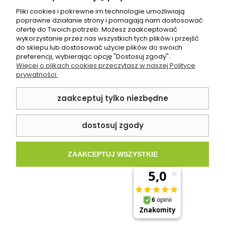
Pliki cookies i pokrewne im technologie umożliwiają
poprawne działanie strony i pomagają nam dostosować
ofertę do Twoich potrzeb. Możesz zaakceptować
wykorzystanie przez nas wszystkich tych plików i przejść
do sklepu lub dostosować użycie plików do swoich
Płytka ścienna Paradyż Minimal Stone Grafit
preferencji, wybierając opcję "Dostosuj zgody".
Struktura 29.8 x 89.8 cm
Więcej o plikach cookies przeczytasz w naszej Polityce
prywatności.
192,00 zł
zaakceptuj tylko niezbędne
SPRAWDŹ PRODUKT
dostosuj zgody
ZAAKCEPTUJ WSZYSTKIE