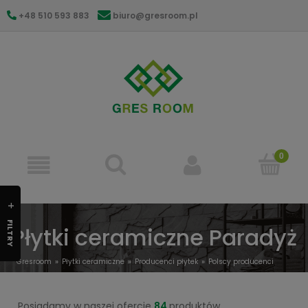
+48 510 593 883
biuro@gresroom.pl
gresroom@gmail.com
FILTRY
Płytki ceramiczne Paradyż
Gresroom
Płytki ceramiczne
Producenci płytek
Polscy producenci
Paradyż
Posiadamy w naszej ofercie
84
produktów