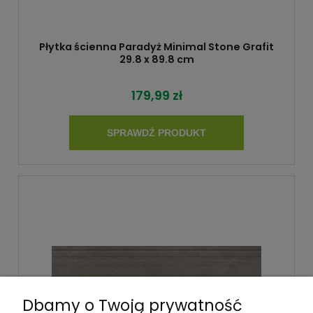
Płytka ścienna Paradyż Minimal Stone Grafit
29.8 x 89.8 cm
179,99 zł
SPRAWDŹ PRODUKT
Dbamy o Twoją prywatność