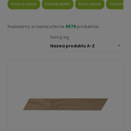
Rodzaj płytek
Kształt płytek
Kolor płytek
Przeznacze
Posiadamy w naszej ofercie
8878
produktów
Sortuj wg
Nazwa produktu A-Z