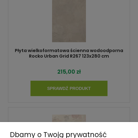
Płyta wielkoformatowa ścienna wodoodporna
Rocko Urban Grid R267 123x280 cm
215,00 zł
SPRAWDŹ PRODUKT
Dbamy o Twoją prywatność