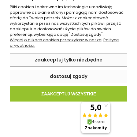
Pliki cookies i pokrewne im technologie umożliwiają
poprawne działanie strony i pomagają nam dostosować
ofertę do Twoich potrzeb. Możesz zaakceptować
wykorzystanie przez nas wszystkich tych plików i przejść
do sklepu lub dostosować użycie plików do swoich
preferencji, wybierając opcję "Dostosuj zgody".
Więcej o plikach cookies przeczytasz w naszej Polityce
prywatności.
zaakceptuj tylko niezbędne
Płyta wielkoformatowa ścienna wodoodporna
Rocko Villa Augusta R255 123x280 cm
dostosuj zgody
215,00 zł
ZAAKCEPTUJ WSZYSTKIE
SPRAWDŹ PRODUKT