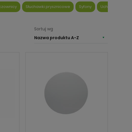
czownicy
Słuchawki prysznicowe
Syfony
Uchwyty słuch
Sortuj wg
Nazwa produktu A-Z