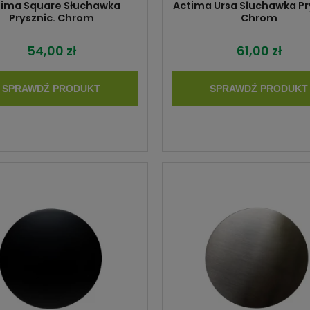
tima Square Słuchawka
Actima Ursa Słuchawka Pr
Prysznic. Chrom
Chrom
54,00 zł
61,00 zł
SPRAWDŹ PRODUKT
SPRAWDŹ PRODUKT