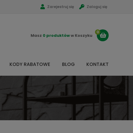
Zarejestruj się
Zaloguj się
0
Masz
0 produktów
w Koszyku
KODY RABATOWE
BLOG
KONTAKT