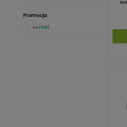
Excellent
(40)
Ac
Graff
(2)
Promocja
Grohe
(4)
nie
(1125)
Hansgrohe
(1)
Kohlman
(69)
Kuchinox
(4)
Laveo
(131)
Lavita
(62)
Oltens
(164)
Paffoni
(1)
Polimat
(4)
Profilpas
(1)