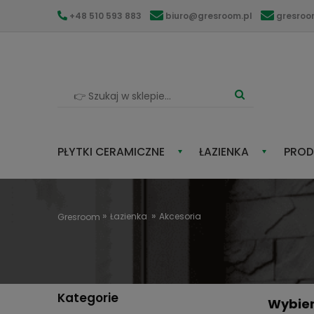
+48 510 593 883
biuro@gresroom.pl
gresro
PŁYTKI CERAMICZNE
ŁAZIENKA
PROD
Łazienka
Akcesoria
Gresroom
Kategorie
Wybier