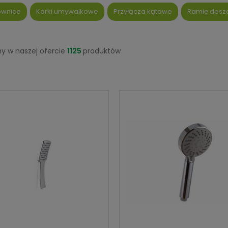
ownice
Korki umywalkowe
Przyłącza kątowe
Ramię desz
y w naszej ofercie
1125
produktów