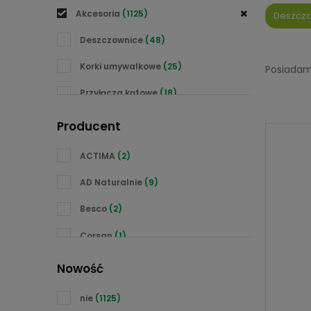
Akcesoria
(1125)
Deszcz
Deszczownice
(48)
Korki umywalkowe
(25)
Posiadam
Przyłącza kątowe
(18)
Ramię deszczownicy
(14)
Producent
Słuchawki prysznicowe
(53)
ACTIMA
(2)
Syfony
(73)
AD Naturalnie
(9)
Uchwyty słuchawkowe
(13)
Besco
(2)
Węże prysznicowe
(33)
Corsan
(1)
Wylewki wody
(18)
Daniel Rubinetterie
(6)
Nowość
Emmevi
(4)
nie
(1125)