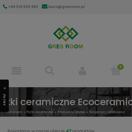
+48 510 593 883
biuro@gresroom.pl
gresroom@gmail.com
FILTRY
łytki ceramiczne Ecocerami
Gresroom
Płytki ceramiczne
Producenci płytek
Hiszpańscy producenci
Ecoceramic
Posiadamy w naszej ofercie
47
produktów