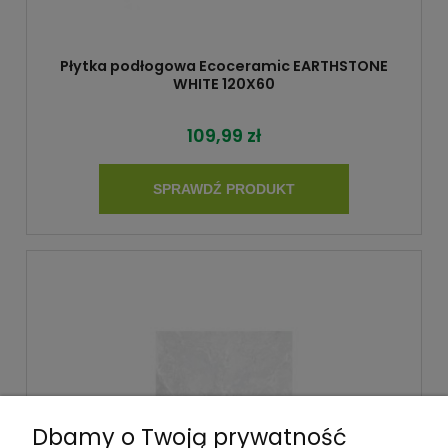
Płytka podłogowa Ecoceramic EARTHSTONE
WHITE 120X60
109,99 zł
SPRAWDŹ PRODUKT
Dbamy o Twoją prywatność