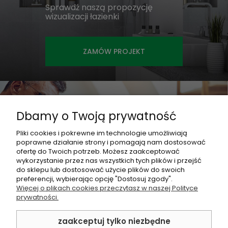
Sprawdź naszą propozycję
wizualizacji łazienki
ZAMÓW PROJEKT
Jesteś projektantem?
Dbamy o Twoją prywatność
Współpracuj z nami i otrzymaj
najlepsze rabaty!
Pliki cookies i pokrewne im technologie umożliwiają
poprawne działanie strony i pomagają nam dostosować
ofertę do Twoich potrzeb. Możesz zaakceptować
ZOBACZ OFERTĘ
wykorzystanie przez nas wszystkich tych plików i przejść
do sklepu lub dostosować użycie plików do swoich
preferencji, wybierając opcję "Dostosuj zgody".
Więcej o plikach cookies przeczytasz w naszej Polityce
prywatności.
Dane kontaktowe
zaakceptuj tylko niezbędne
Zakupy