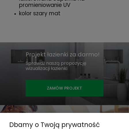
promieniowanie UV
kolor szary mat
Projekt łazienki za darmo!
Sprawdź naszą propozycję
wizualizacji łazienki
ZAMÓW PROJEKT
Jesteś projektantem?
Dbamy o Twoją prywatność
Współpracuj z nami i otrzymaj